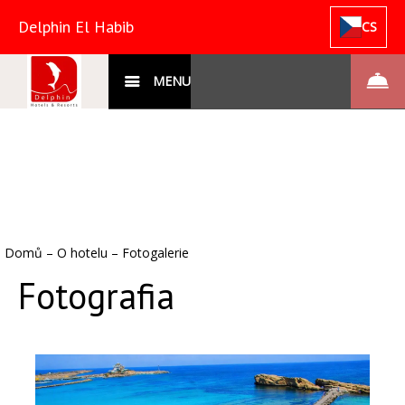
Delphin El Habib
CS
MENU
Domů
–
O hotelu
–
Fotogalerie
Fotografia