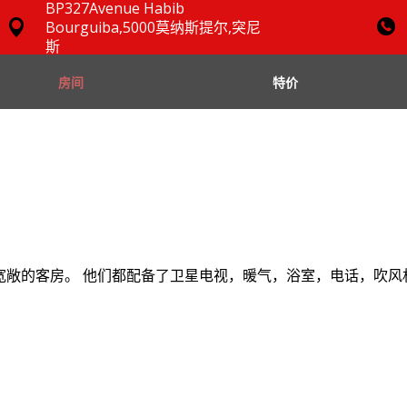
BP327Avenue Habib
Bourguiba,5000莫纳斯提尔,突尼
斯
房间
特价
和191间宽敞的客房。 他们都配备了卫星电视，暖气，浴室，电话，吹