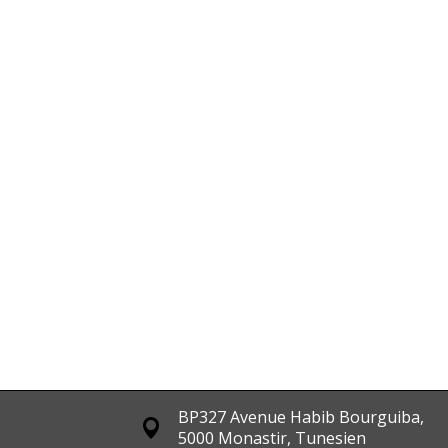
BP327 Avenue Habib Bourguiba,
5000 Monastir, Tunesien