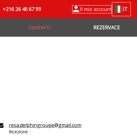
+216 26 46 67 99
Il mio account
IT
REZERVACE
CONTATTI
resa.delphingroupe@gmail.com
Ricezione