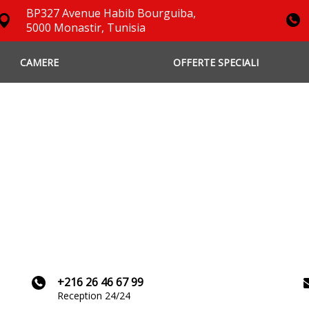
BP327 Avenue Habib Bourguiba,
5000 Monastir, Tunisia
CAMERE
OFFERTE SPECIALI
+216 26 46 67 99
Reception 24/24