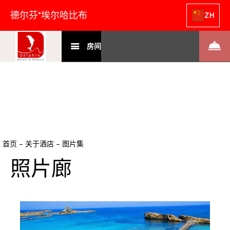
德尔芬*埃尔哈比布
ZH
房间
首页
–
关于酒店
–
图片集
照片廊