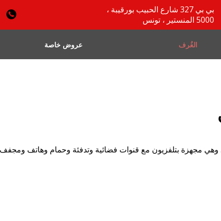
بي بي 327 شارع الحبيب بورقيبة ،
5000 المنستير ، تونس
الغُرف
عروض خاصة