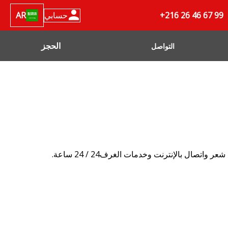
+216 26 46 67 99
حسابي
AR
الحجز
التواصل