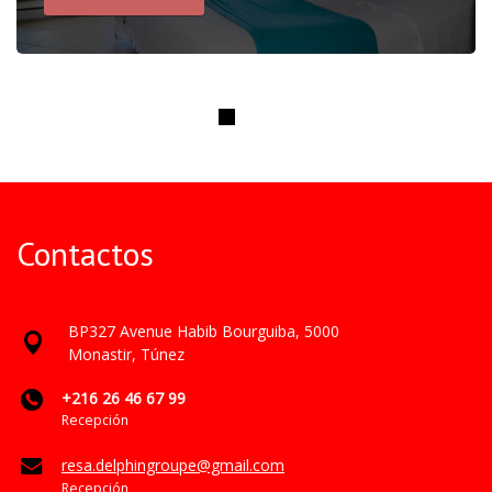
Note: Tourist tax : The total amount of the reservation
does not include the tourist tax. The tourist tax will be
paid i...
Contactos
BP327 Avenue Habib Bourguiba, 5000
Monastir, Túnez
+216 26 46 67 99
Recepción
resa.delphingroupe@gmail.com
Recepción